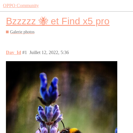
OPPO Community
Bzzzzz 🐝 et Find x5 pro
Galerie photos
Dav_Id
#1
Juillet 12, 2022, 5:36