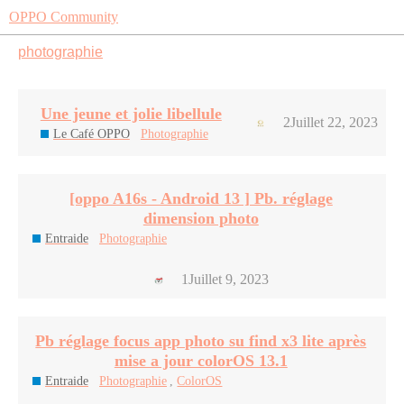
OPPO Community
photographie
Une jeune et jolie libellule
2
Juillet 22, 2023
Le Café OPPO
Photographie
[oppo A16s - Android 13 ] Pb. réglage
dimension photo
Entraide
Photographie
1
Juillet 9, 2023
Pb réglage focus app photo su find x3 lite après
mise a jour colorOS 13.1
Entraide
Photographie
,
ColorOS