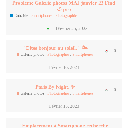
Problème Galerie photos MAJ janvier 23 Find
x5 pro
Entraide
Smartphones
,
Photographie
1
Février 25, 2023
"Dites bonjour au soleil." 🌤️
0
Galerie photos
Photographie
,
Smartphones
Février 16, 2023
Paris By Night. ✨
0
Galerie photos
Photographie
,
Smartphones
Février 15, 2023
"Emplacement à Smartphone recherche