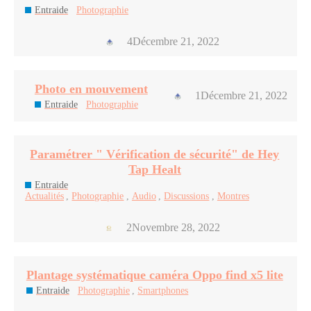
Entraide
Photographie
4
Décembre 21, 2022
Photo en mouvement
1
Décembre 21, 2022
Entraide
Photographie
Paramétrer " Vérification de sécurité" de Hey
Tap Healt
Entraide
Actualités
,
Photographie
,
Audio
,
Discussions
,
Montres
2
Novembre 28, 2022
Plantage systématique caméra Oppo find x5 lite
Entraide
Photographie
,
Smartphones