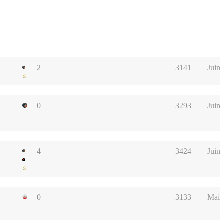
2
3141
Jui
0
3293
Juin
4
3424
Juin
0
3133
Mai