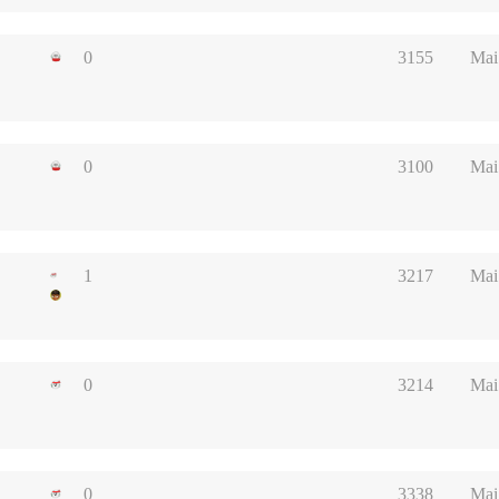
0
3155
Mai
0
3100
Mai
1
3217
Mai
0
3214
Mai
0
3338
Mai