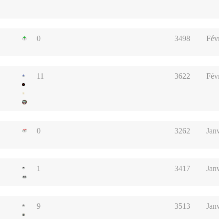
0
3498
Fév
11
3622
Févr
0
3262
Jan
1
3417
Jan
9
3513
Jan