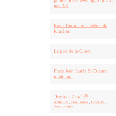
photos prises avec oppo find x3
neo 3/3
Expo Tintin aux carrières de
lumières
Le port de la Ciotat
Place Jean Jaurès St-Etienne
mode nuit
"Restons Zen." 💭
Actualités
,
Discussions
,
ColorOS
,
Smartphones