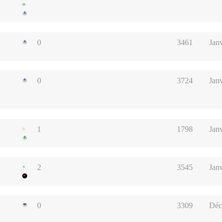
0
3461
Jan
0
3724
Jan
1
1798
Janv
2
3545
Janv
0
3309
Déc