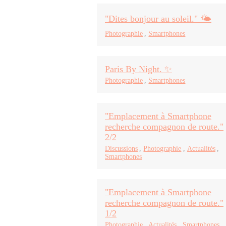
"Dites bonjour au soleil." 🌤️
Photographie
,
Smartphones
Paris By Night. ✨
Photographie
,
Smartphones
"Emplacement à Smartphone
recherche compagnon de route."
2/2
Discussions
,
Photographie
,
Actualités
,
Smartphones
"Emplacement à Smartphone
recherche compagnon de route."
1/2
Photographie
,
Actualités
,
Smartphones
,