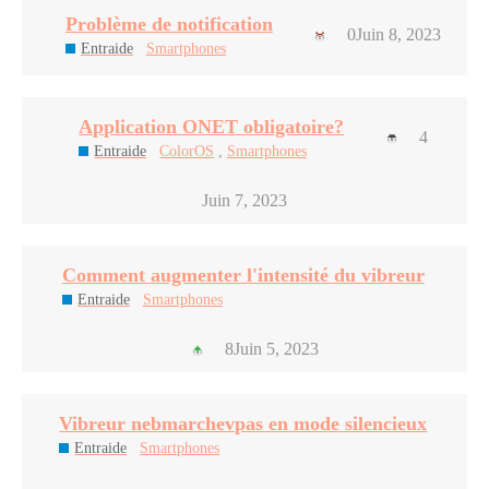
Problème de notification
0
Juin 8, 2023
Entraide
Smartphones
Application ONET obligatoire?
4
Entraide
ColorOS
,
Smartphones
Juin 7, 2023
Comment augmenter l'intensité du vibreur
Entraide
Smartphones
8
Juin 5, 2023
Vibreur nebmarchevpas en mode silencieux
Entraide
Smartphones