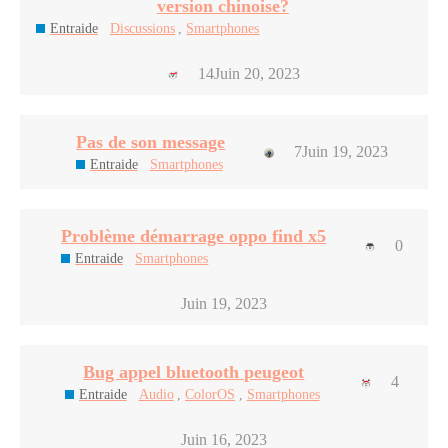
version chinoise?
Entraide
Discussions
,
Smartphones
14
Juin 20, 2023
Pas de son message
7
Juin 19, 2023
Entraide
Smartphones
Problème démarrage oppo find x5
0
Entraide
Smartphones
Juin 19, 2023
Bug appel bluetooth peugeot
4
Entraide
Audio
,
ColorOS
,
Smartphones
Juin 16, 2023