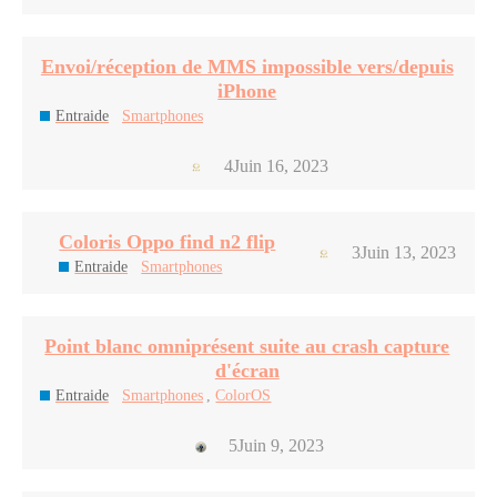
Envoi/réception de MMS impossible vers/depuis
iPhone
Entraide
Smartphones
4
Juin 16, 2023
Coloris Oppo find n2 flip
3
Juin 13, 2023
Entraide
Smartphones
Point blanc omniprésent suite au crash capture
d'écran
Entraide
Smartphones
,
ColorOS
5
Juin 9, 2023