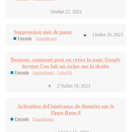
0
Juillet 22, 2023
Suppression mot de passe
1
Juillet 20, 2023
Entraide
Smartphones
Bonjour, comment peut on retire la page Google
lorsque l'on fait un swipe sur la droite
Entraide
Smartphones
,
ColorOS
27
Juillet 19, 2023
Activation del'itinérance de données sur le
Oppo Reno 6
Entraide
Smartphones